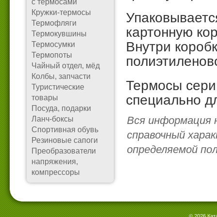
с термосами
Кружки-термосы
Упаковываетс
Термофляги
картонную ко
Термокувшины
Внутри короб
Термосумки
Термопоты
полиэтиленов
Чайный отдел, мёд
Колбы, запчасти
Термосы сери
Туристические
специально дл
товары
Посуда, подарки
Вся информация 
Ланч-боксы
Спортивная обувь
справочный харак
Резиновые сапоги
определяемой по
Преобразователи
напряжения,
компрессоры
© 2026 Кат