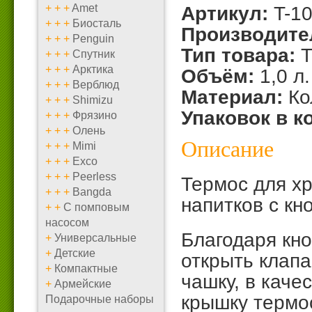
+
+
+
Amet
Артикул:
T-1
+
+
+
Биосталь
Производите
+
+
+
Penguin
Тип товара:
Т
+
+
+
Спутник
+
+
+
Арктика
Объём:
1,0 л.
+
+
+
Верблюд
Материал:
Ко
+
+
+
Shimizu
Упаковок в к
+
+
+
Фрязино
+
+
+
Олень
Описание
+
+
+
Mimi
+
+
+
Exco
+
+
+
Peerless
Термос для хр
+
+
+
Bangda
напитков с кн
+
+
С помповым
насосом
Благодаря кн
+
Универсальные
+
Детские
открыть клапа
+
Компактные
чашку, в каче
+
Армейские
крышку термо
Подарочные наборы