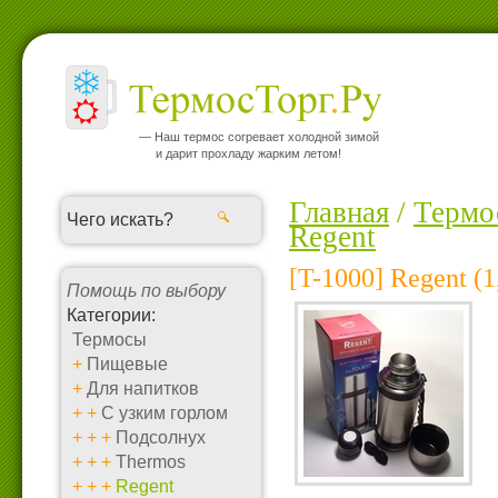
— Наш термос согревает холодной зимой
и дарит прохладу жарким летом!
Главная
/
Термо
Regent
[T-1000] Regent (
Помощь по выбору
Категории:
Термосы
+
Пищевые
+
Для напитков
+
+
С узким горлом
+
+
+
Подсолнух
+
+
+
Thermos
+
+
+
Regent