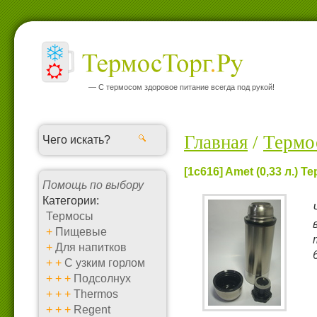
— С термосом здоровое питание всегда под рукой!
Главная
/
Термо
[1c616] Amet (0,33 л.) 
Помощь по выбору
Категории:
Термосы
+
Пищевые
+
Для напитков
+
+
С узким горлом
+
+
+
Подсолнух
+
+
+
Thermos
+
+
+
Regent