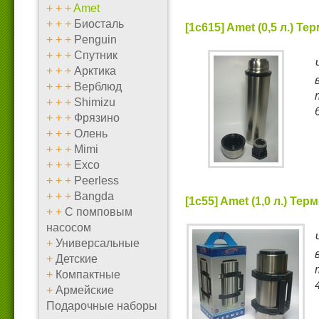
+
+
+
Amet
+
+
+
Биосталь
[1c615] Amet (0,5 л.) Т
+
+
+
Penguin
+
+
+
Спутник
+
+
+
Арктика
+
+
+
Верблюд
+
+
+
Shimizu
+
+
+
Фрязино
+
+
+
Олень
+
+
+
Mimi
+
+
+
Exco
+
+
+
Peerless
+
+
+
Bangda
[1c55] Amet (1,0 л.) Те
+
+
С помповым
насосом
+
Универсальные
+
Детские
+
Компактные
+
Армейские
Подарочные наборы