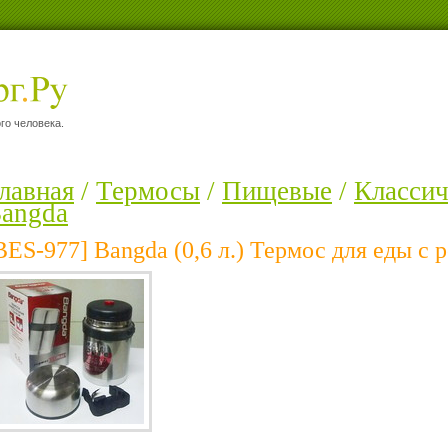
го человека.
лавная
/
Термосы
/
Пищевые
/
Класси
angda
BES-977] Bangda (0,6 л.) Термос для еды с 