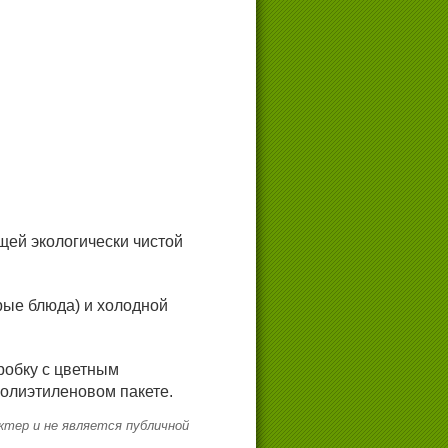
ей экологически чистой
рые блюда) и холодной
робку с цветным
олиэтиленовом пакете.
тер и не является публичной