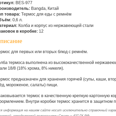
ртикул:
BES-977
роизводитель:
Bangda, Китай
ип товара:
Термос для еды с ремнём
бъём:
0,6 л.
атериал:
Колба и корпус из нержавеющей стали
паковок в коробке:
12
писание
ермос для первых или вторых блюд с ремнём.
олба термоса выполнена из высококачественной нержавеющ
али 18/8 (18% хрома, 8% никеля).
ермос предназначен для хранения горячей (супы, каши, вто
ёд, мороженое, салаты) пищи.
паковывается термос в качественную крепкую картонную ко
формлением. Внутри коробки термос хранится в защитном п
я информация на нашем сайте носит исключительно справочный харак
фертой, определяемой положениями Статьи 437 ГК РФ.