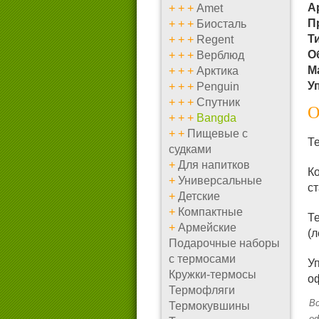
А
+
+
+
Amet
П
+
+
+
Биосталь
Т
+
+
+
Regent
О
+
+
+
Верблюд
М
+
+
+
Арктика
У
+
+
+
Penguin
+
+
+
Спутник
О
+
+
+
Bangda
+
+
Пищевые с
Т
судками
+
Для напитков
К
+
Универсальные
ст
+
Детские
+
Компактные
Т
+
Армейские
(л
Подарочные наборы
с термосами
У
Кружки-термосы
о
Термофляги
Вс
Термокувшины
о