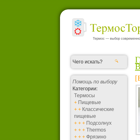
Термос — выбор современно
Г
B
[
Помощь по выбору
Категории:
Термосы
+
Пищевые
+
+
Классические
пищевые
+
+
+
Подсолнух
+
+
+
Thermos
+
+
+
Фрязино