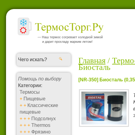
— Наш термос согревает холодной зимой
и дарит прохладу жарким летом!
Главная
/
Термо
Биосталь
Помощь по выбору
[NR-350] Биосталь (0,3
Категории:
Термосы
+
Пищевые
+
+
Классические
пищевые
+
+
+
Подсолнух
+
+
+
Thermos
+
+
+
Фрязино