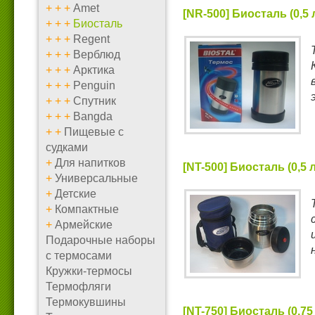
+
+
+
Amet
[NR-500] Биосталь (0,5 
+
+
+
Биосталь
+
+
+
Regent
+
+
+
Верблюд
+
+
+
Арктика
+
+
+
Penguin
+
+
+
Спутник
+
+
+
Bangda
+
+
Пищевые с
судками
+
Для напитков
[NT-500] Биосталь (0,5 
+
Универсальные
+
Детские
+
Компактные
+
Армейские
Подарочные наборы
с термосами
Кружки-термосы
Термофляги
Термокувшины
[NT-750] Биосталь (0,75