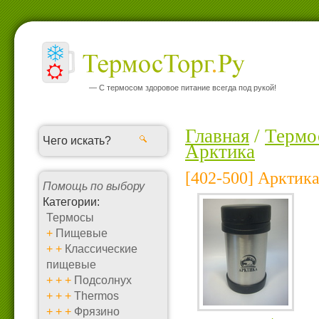
— С термосом здоровое питание всегда под рукой!
Главная
/
Термо
Арктика
[402-500] Арктика
Помощь по выбору
Категории:
Термосы
+
Пищевые
+
+
Классические
пищевые
+
+
+
Подсолнух
+
+
+
Thermos
+
+
+
Фрязино