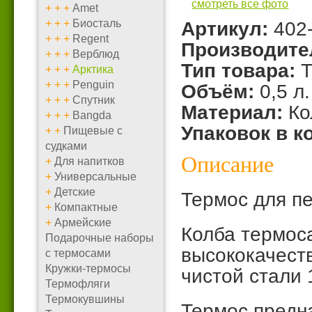
смотреть все фото
+
+
+
Amet
+
+
+
Биосталь
Артикул:
402
+
+
+
Regent
Производите
+
+
+
Верблюд
Тип товара:
Т
+
+
+
Арктика
+
+
+
Penguin
Объём:
0,5 л.
+
+
+
Спутник
Материал:
Ко
+
+
+
Bangda
Упаковок в к
+
+
Пищевые с
судками
Описание
+
Для напитков
+
Универсальные
+
Детские
Термос для п
+
Компактные
+
Армейские
Колба термос
Подарочные наборы
высококачест
с термосами
Кружки-термосы
чистой стали 
Термофляги
Термокувшины
Термос предн