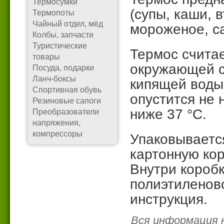
Термосумки
(супы, каши, 
Термопоты
Чайный отдел, мёд
мороженое, с
Колбы, запчасти
Туристические
Термос считае
товары
окружающей с
Посуда, подарки
Ланч-боксы
кипящей воды 
Спортивная обувь
опустится не 
Резиновые сапоги
ниже 37 °C.
Преобразователи
напряжения,
компрессоры
Упаковываетс
картонную ко
Внутри короб
полиэтиленово
инструкция.
Вся информация 