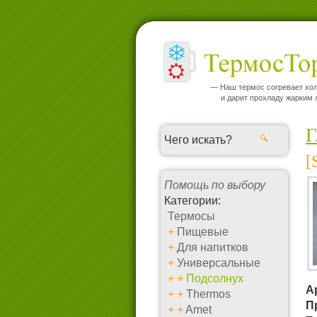
— Наш термос согревает хо
и дарит прохладу жарким 
Г
[
Помощь по выбору
Категории:
Термосы
+
Пищевые
+
Для напитков
+
Универсальные
+
+
Подсолнух
А
+
+
Thermos
П
+
+
Amet