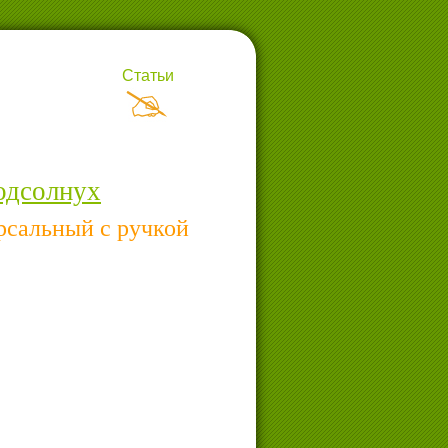
Статьи
одсолнух
рсальный с ручкой