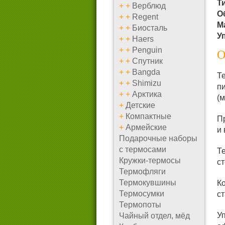
Т
+
+
Верблюд
О
+
+
Regent
М
+
+
Биосталь
У
+
+
Haers
+
+
Penguin
О
+
+
Спутник
+
+
Bangda
Т
+
+
Shimizu
пи
+
+
Арктика
(
+
Детские
+
Компактные
Пр
+
Армейские
и 
Подарочные наборы
с термосами
Т
Кружки-термосы
ст
Термофляги
Термокувшины
К
Термосумки
ст
Термопоты
У
Чайный отдел, мёд