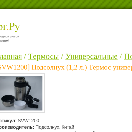
лодной зимой
летом!
лавная
/
Термосы
/
Универсальные
/
П
SVW1200] Подсолнух (1,2 л.) Термос униве
ртикул:
SVW1200
роизводитель:
Подсолнух, Китай