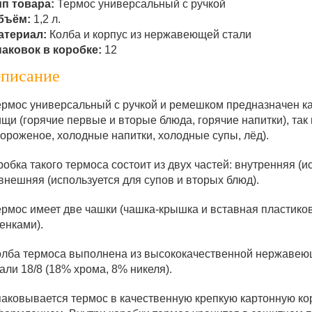
ип товара:
Термос универсальный с ручкой
бъём:
1,2 л.
атериал:
Колба и корпус из нержавеющей стали
паковок в коробке:
12
писание
ермос универсальный с ручкой и ремешком предназначен ка
щи (горячие первые и вторые блюда, горячие напитки), так
мороженое, холодные напитки, холодные супы, лёд).
обка такого термоса состоит из двух частей: внутренняя (и
внешняя (используется для супов и вторых блюд).
ермос имеет две чашки (чашка-крышка и вставная пластиков
енками).
олба термоса выполнена из высококачественной нержавеющ
али 18/8 (18% хрома, 8% никеля).
паковывается термос в качественную крепкую картонную ко