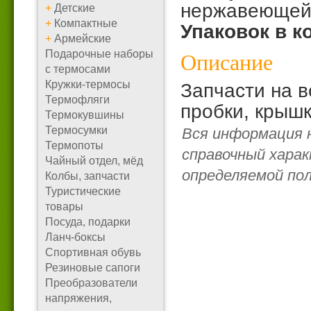
нержавеющей
+
Детские
+
Компактные
Упаковок в к
+
Армейские
Подарочные наборы
Описание
с термосами
Кружки-термосы
Запчасти на в
Термофляги
пробки, крышк
Термокувшины
Термосумки
Вся информация 
Термопоты
справочный харак
Чайный отдел, мёд
определяемой по
Колбы, запчасти
Туристические
товары
Посуда, подарки
Ланч-боксы
Спортивная обувь
Резиновые сапоги
Преобразователи
напряжения,