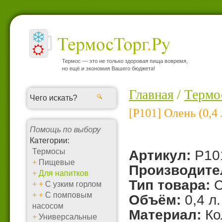
Термос — это не только здоровая пища вовремя,
но ещё и экономия Вашего бюджета!
Главная
/
Термо
[P101] Олень (0,4
Помощь по выбору
Категории:
Термосы
Артикул:
P10
+
Пищевые
Производите
+
Для напитков
Тип товара:
С
+
+
С узким горлом
+
+
С помповым
Объём:
0,4 л.
насосом
Материал:
Кол
+
Универсальные