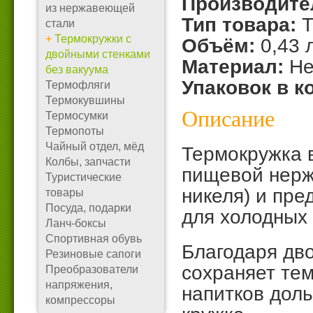
Производите
из нержавеющей
Тип товара:
Т
стали
+
Термокружки с
Объём:
0,43 л
двойными стенками
Материал:
Не
без вакуума
Упаковок в к
Термофляги
Термокувшины
Описание
Термосумки
Термопоты
Чайный отдел, мёд
Термокружка 
Колбы, запчасти
пищевой нерж
Туристические
никеля) и пре
товары
Посуда, подарки
для холодных 
Ланч-боксы
Спортивная обувь
Благодаря дв
Резиновые сапоги
сохраняет тем
Преобразователи
напряжения,
напитков доль
компрессоры