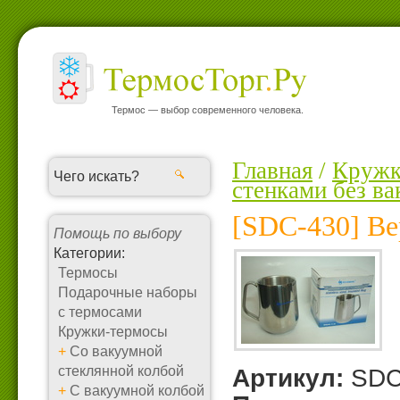
Термос — выбор современного человека.
Главная
/
Кружк
стенками без в
[SDC-430] Ве
Помощь по выбору
Категории:
Термосы
Подарочные наборы
с термосами
Кружки-термосы
+
Со вакуумной
стеклянной колбой
Артикул:
SDC
+
С вакуумной колбой