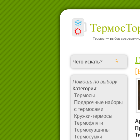
Термос — выбор современно
Г
[
Помощь по выбору
Категории:
Термосы
Подарочные наборы
с термосами
Кружки-термосы
А
Термофляги
П
Термокувшины
Т
Термосумки