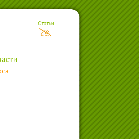
Статьи
части
оса