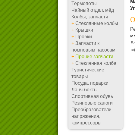
М
Термопоты
У
Чайный отдел, мёд
Колбы, запчасти
О
+
Стеклянные колбы
Р
+
Крышки
м
+
Пробки
+
Запчасти к
Вс
помповым насосам
о
+
Прочие запчасти
+
Стеклянная колба
Туристические
товары
Посуда, подарки
Ланч-боксы
Спортивная обувь
Резиновые сапоги
Преобразователи
напряжения,
компрессоры