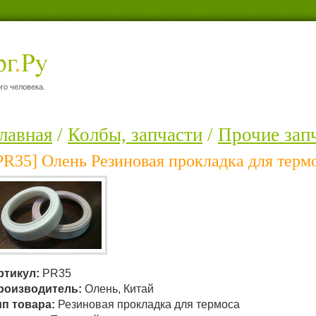
го человека.
лавная
/
Колбы, запчасти
/
Прочие зап
PR35] Олень Резиновая прокладка для терм
ртикул:
PR35
роизводитель:
Олень, Китай
ип товара:
Резиновая прокладка для термоса