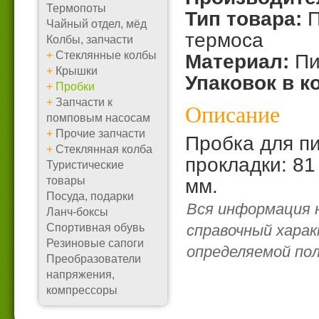
Термопоты
Тип товара:
П
Чайный отдел, мёд
термоса
Колбы, запчасти
+
Стеклянные колбы
Материал:
Пи
+
Крышки
Упаковок в к
+
Пробки
+
Запчасти к
Описание
помповым насосам
+
Прочие запчасти
Пробка для п
+
Стеклянная колба
прокладки: 81
Туристические
товары
мм.
Посуда, подарки
Вся информация 
Ланч-боксы
Спортивная обувь
справочный харак
Резиновые сапоги
определяемой по
Преобразователи
напряжения,
компрессоры