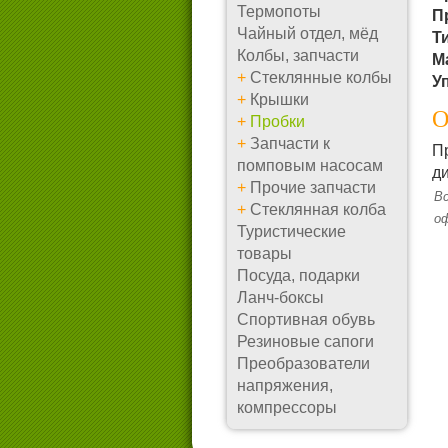
Термопоты
П
Чайный отдел, мёд
Т
Колбы, запчасти
М
+
Стеклянные колбы
У
+
Крышки
О
+
Пробки
+
Запчасти к
Пр
помповым насосам
ди
+
Прочие запчасти
Вс
+
Стеклянная колба
о
Туристические
товары
Посуда, подарки
Ланч-боксы
Спортивная обувь
Резиновые сапоги
Преобразователи
напряжения,
компрессоры