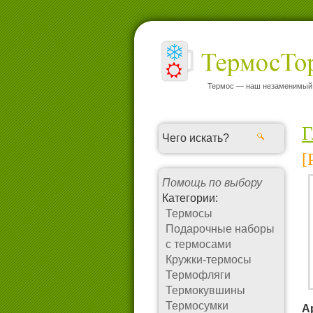
Термос — наш незаменимый
Г
[
Помощь по выбору
Категории:
Термосы
Подарочные наборы
с термосами
Кружки-термосы
Термофляги
Термокувшины
Термосумки
А