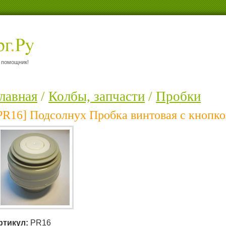
 помощник!
лавная
/
Колбы, запчасти
/
Пробки
PR16] Подсолнух Пробка винтовая с кнопк
ртикул:
PR16