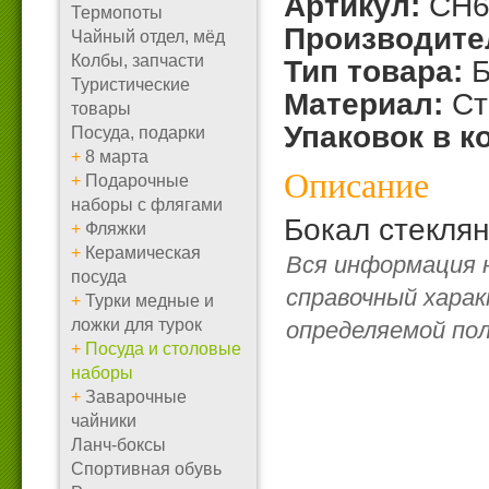
Артикул:
CH
Термопоты
Производите
Чайный отдел, мёд
Колбы, запчасти
Тип товара:
Б
Туристические
Материал:
Ст
товары
Упаковок в к
Посуда, подарки
+
8 марта
Описание
+
Подарочные
наборы с флягами
Бокал стеклян
+
Фляжки
+
Керамическая
Вся информация 
посуда
справочный харак
+
Турки медные и
ложки для турок
определяемой по
+
Посуда и столовые
наборы
+
Заварочные
чайники
Ланч-боксы
Спортивная обувь