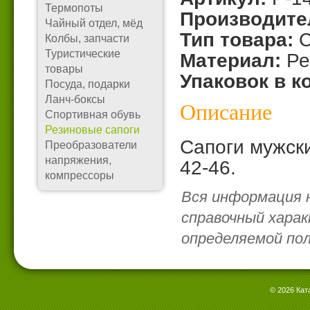
Термопоты
Производите
Чайный отдел, мёд
Тип товара:
С
Колбы, запчасти
Туристические
Материал:
Ре
товары
Упаковок в к
Посуда, подарки
Ланч-боксы
Описание
Спортивная обувь
Резиновые сапоги
Сапоги мужск
Преобразователи
напряжения,
42-46.
компрессоры
Вся информация 
справочный харак
определяемой по
© 2026 Кат