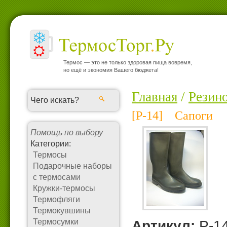
Термос — это не только здоровая пища вовремя,
но ещё и экономия Вашего бюджета!
Главная
/
Резин
[Р-14] Сапоги
Помощь по выбору
Категории:
Термосы
Подарочные наборы
с термосами
Кружки-термосы
Термофляги
Термокувшины
Термосумки
Артикул:
Р-1