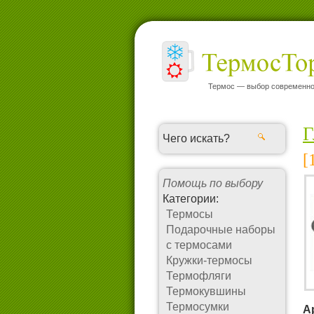
Термос — выбор современно
Г
[
Помощь по выбору
Категории:
Термосы
Подарочные наборы
с термосами
Кружки-термосы
Термофляги
Термокувшины
Термосумки
А