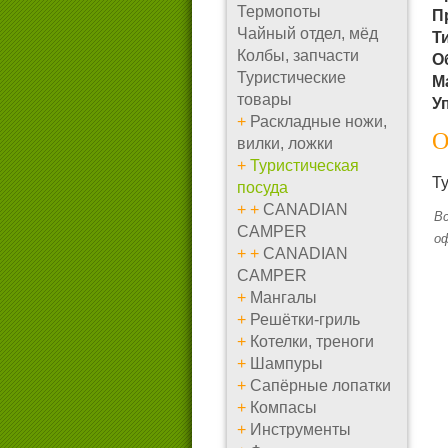
Термопоты
П
Чайный отдел, мёд
Т
Колбы, запчасти
О
Туристические
М
товары
У
+
Раскладные ножи,
О
вилки, ложки
+
Туристическая
Ту
посуда
+
+
CANADIAN
Вс
CAMPER
о
+
+
CANADIAN
CAMPER
+
Мангалы
+
Решётки-гриль
+
Котелки, треноги
+
Шампуры
+
Сапёрные лопатки
+
Компасы
+
Инструменты