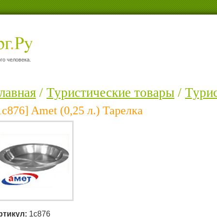
го человека.
лавная
/
Туристические товары
/
Турис
1c876] Amet (0,25 л.) Тарелка
ртикул:
1c876