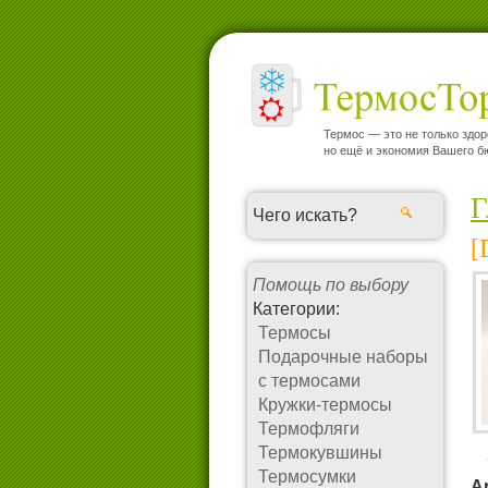
Термос — это не только здо
но ещё и экономия Вашего б
Г
[
Помощь по выбору
Категории:
Термосы
Подарочные наборы
с термосами
Кружки-термосы
Термофляги
Термокувшины
Термосумки
А