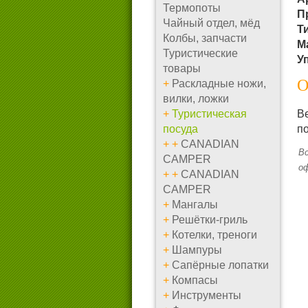
Термопоты
П
Чайный отдел, мёд
Т
Колбы, запчасти
М
Туристические
У
товары
О
+
Раскладные ножи,
вилки, ложки
+
Туристическая
Ве
посуда
по
+
+
CANADIAN
Вс
CAMPER
о
+
+
CANADIAN
CAMPER
+
Мангалы
+
Решётки-гриль
+
Котелки, треноги
+
Шампуры
+
Сапёрные лопатки
+
Компасы
+
Инструменты