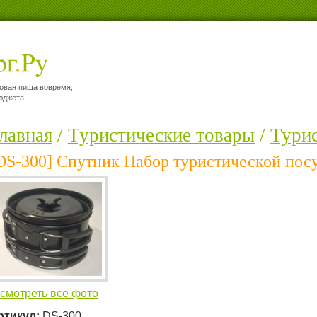
ровая пища вовремя,
юджета!
лавная
/
Туристические товары
/
Турис
DS-300] Спутник Набор туристической пос
смотреть все фото
ртикул:
DS-300