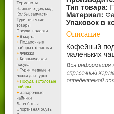
Термопоты
Тип товара:
П
Чайный отдел, мёд
Материал:
Фа
Колбы, запчасти
Туристические
Упаковок в к
товары
Посуда, подарки
Описание
+
8 марта
+
Подарочные
Кофейный под
наборы с флягами
маленьких ча
+
Фляжки
+
Керамическая
Вся информация 
посуда
+
Турки медные и
справочный харак
ложки для турок
определяемой по
+
Посуда и столовые
наборы
+
Заварочные
чайники
Ланч-боксы
Спортивная обувь