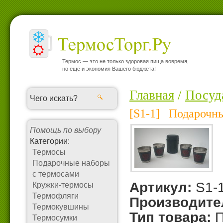
Термос — это не только здоровая пища вовремя,
но ещё и экономия Вашего бюджета!
Главная
/
Посуд
[S1-1] Подарочн
Помощь по выбору
Категории:
Термосы
Подарочные наборы
с термосами
Артикул:
S1-
Кружки-термосы
Термофляги
Производите
Термокувшины
Тип товара:
П
Термосумки