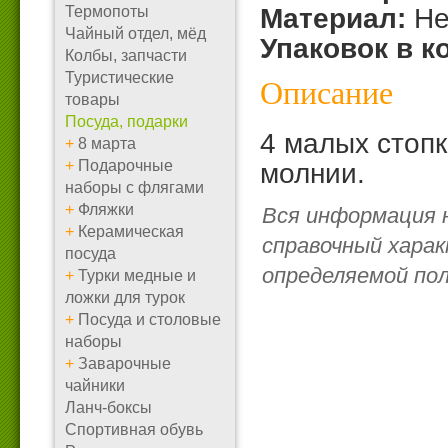
Термопоты
Материал:
Не
Чайный отдел, мёд
Упаковок в к
Колбы, запчасти
Туристические
Описание
товары
Посуда, подарки
4 малых стопк
+
8 марта
+
Подарочные
молнии.
наборы с флягами
+
Фляжки
Вся информация 
+
Керамическая
справочный харак
посуда
определяемой по
+
Турки медные и
ложки для турок
+
Посуда и столовые
наборы
+
Заварочные
чайники
Ланч-боксы
Спортивная обувь