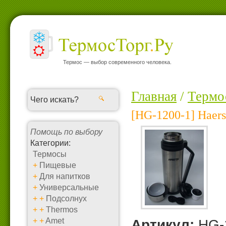
Термос — выбор современного человека.
Главная
/
Термо
[HG-1200-1] Haers
Помощь по выбору
Категории:
Термосы
+
Пищевые
+
Для напитков
+
Универсальные
+
+
Подсолнух
+
+
Thermos
+
+
Amet
Артикул:
HG-