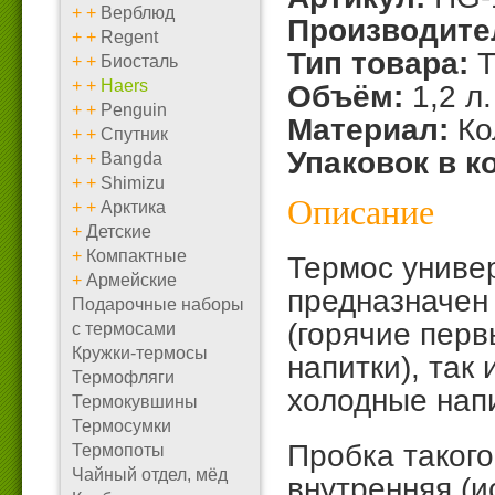
+
+
Верблюд
Производите
+
+
Regent
Тип товара:
Т
+
+
Биосталь
+
+
Haers
Объём:
1,2 л.
+
+
Penguin
Материал:
Ко
+
+
Спутник
Упаковок в к
+
+
Bangda
+
+
Shimizu
Описание
+
+
Арктика
+
Детские
+
Компактные
Термос униве
+
Армейские
предназначен 
Подарочные наборы
(горячие перв
с термосами
Кружки-термосы
напитки), так
Термофляги
холодные напи
Термокувшины
Термосумки
Пробка такого
Термопоты
Чайный отдел, мёд
внутренняя (и