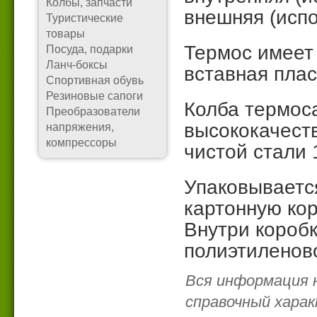
Колбы, запчасти
внешняя (испо
Туристические
товары
Термос имеет
Посуда, подарки
Ланч-боксы
вставная плас
Спортивная обувь
Резиновые сапоги
Колба термос
Преобразователи
высококачест
напряжения,
компрессоры
чистой стали 
Упаковываетс
картонную ко
Внутри короб
полиэтиленов
Вся информация 
справочный харак