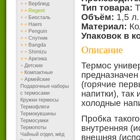
+
+
Верблюд
Тип товара:
Т
+
+
Regent
Объём:
1,5 л.
+
+
Биосталь
+
+
Haers
Материал:
Ко
+
+
Penguin
Упаковок в к
+
+
Спутник
+
+
Bangda
Описание
+
+
Shimizu
+
+
Арктика
Термос униве
+
Детские
+
Компактные
предназначен 
+
Армейские
(горячие перв
Подарочные наборы
напитки), так
с термосами
Кружки-термосы
холодные напи
Термофляги
Термокувшины
Пробка такого
Термосумки
внутренняя (и
Термопоты
Чайный отдел, мёд
внешняя (испо