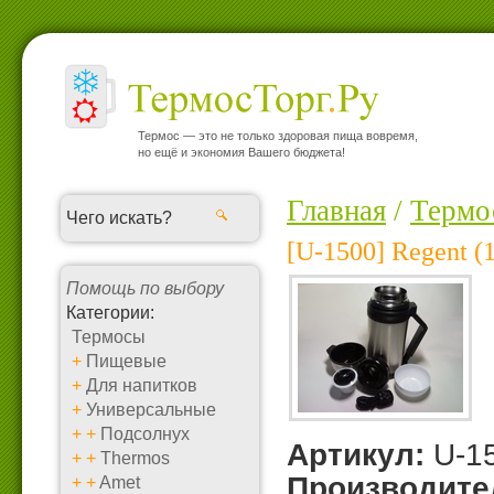
Термос — это не только здоровая пища вовремя,
но ещё и экономия Вашего бюджета!
Главная
/
Термо
[U-1500] Regent (
Помощь по выбору
Категории:
Термосы
+
Пищевые
+
Для напитков
+
Универсальные
+
+
Подсолнух
Артикул:
U-1
+
+
Thermos
Производите
+
+
Amet