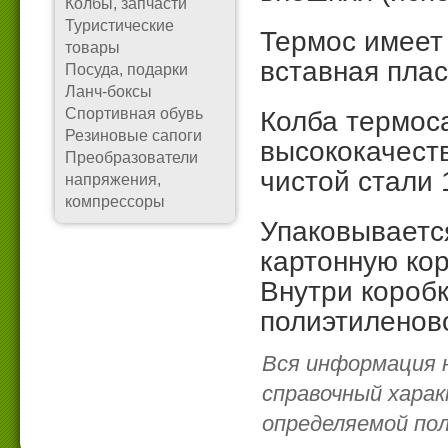
Колбы, запчасти
Туристические
Термос имеет
товары
вставная плас
Посуда, подарки
Ланч-боксы
Спортивная обувь
Колба термос
Резиновые сапоги
высококачест
Преобразователи
чистой стали 
напряжения,
компрессоры
Упаковываетс
картонную ко
Внутри короб
полиэтиленов
Вся информация 
справочный харак
определяемой по