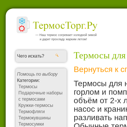
— Наш термос согревает холодной зимой
и дарит прохладу жарким летом!
Термосы для
Вернуться к с
Помощь по выбору
Категории:
Термосы для 
Термосы
горлом и помп
Подарочные наборы
объём от 2-х
с термосами
Кружки-термосы
насос и крани
Термофляги
разливать нап
Термокувшины
Термосумки
Обычные терм