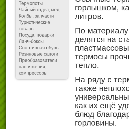
Термопоты
горлышком, ка
Чайный отдел, мёд
литров.
Колбы, запчасти
Туристические
товары
По материалу
Посуда, подарки
делятся на ст
Ланч-боксы
пластмассовы
Спортивная обувь
Резиновые сапоги
термосы проч
Преобразователи
тепло.
напряжения,
компрессоры
На ряду с тер
также неплохо
универсальные
как их ещё уд
блюд благода
горловины.