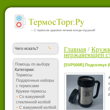
— С термосом здоровое питание всегда под рукой!
Главная
/
Кружк
нержавеющей с
Помощь по выбору
[SVP500R] Подсолнух (0
Категории:
Термосы
Подарочные наборы
с термосами
Кружки-термосы
+
Со вакуумной
стеклянной колбой
+
С вакуумной колбой