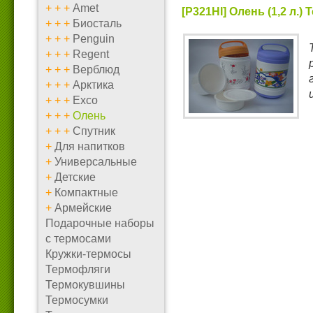
+
+
+
Amet
[P321HI] Олень (1,2 л.)
+
+
+
Биосталь
+
+
+
Penguin
+
+
+
Regent
+
+
+
Верблюд
+
+
+
Арктика
+
+
+
Exco
+
+
+
Олень
+
+
+
Спутник
+
Для напитков
+
Универсальные
+
Детские
+
Компактные
+
Армейские
Подарочные наборы
с термосами
Кружки-термосы
Термофляги
Термокувшины
Термосумки